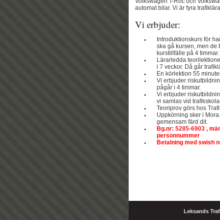
Volkswagen T-Roc och Volkswag
automat bilar. Vi är fyra trafikl
Vi erbjuder:
Introduktionskurs för h
ska gå kursen, men de b
kurstillfälle på 4 timmar.
Lärarledda teorilektione
i 7 veckor. Då går trafi
En körlektion 55 minute
Vi erbjuder riskutbildni
pågår i 4 timmar.
Vi erbjuder riskutbildn
vi samlas vid trafikskol
Teoriprov görs hos Traf
Uppkörning sker i Mora. 
gemensam färd dit.
Bg.nr:
5285-6903
, mär
personnummer
Betalning med swish
Leksands Traf