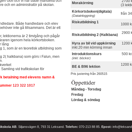
en Golf och vi har både manuella och
2700 
Morakörning
ärare och en administratör på skolan.
(3 lekt
Körkortsboken(digitala)
från 34
(Datainloggning)
Riskutbildning 1
andledare. Både handledare och elev
1000 k
ehöver inte gå tillsammans. Det är ett
2900 k
Riskutbildning 2 (Halkbana)
r, lektionerna är 2 tim/gång och pågår
kläraren igenom hela körkortsboken.
Hyra av bil vid uppkörning
1200 k
r lång
inkl.20 min körning innan
ng 1, som är en teoretisk utbildning som
Introduktionskurs
500 kr
ing 2( halkbana) som görs i Falun, men
(inkl. böcker)
an.
1200 k
ikverket
BE & B96 lektion
Samling vid trafikskolan för
Pris justering från 260515
k betalning med elevens namn &
Öppettider
 nummer
123 322 1017
Måndag - Torsdag
Fredag
Lördag & söndag
ikskola AB
. Siljansvägen 8, 793 31 Leksand.
Telefon:
070-213 88 85.
Epost:
info@leksands