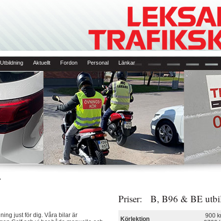
Utbildning
Aktuellt
Fordon
Personal
Länkar
r
Priser: B, B96 & BE utb
ing just för dig. Våra bilar är
900 k
Körlektion