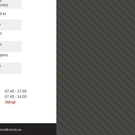
kr
ioner)
9 kr
r
r
r
/pers
r
07.45 - 17.00
07.45 - 14.00
Stängt
trafikskola.se.