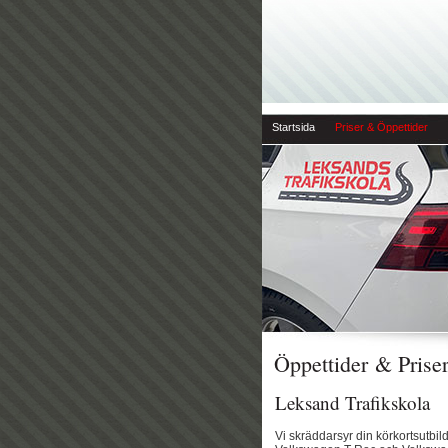
Startsida
Priser & Öppettider
Öppettider & Prise
Leksand Trafikskola
Vi skräddarsyr din körkortsutbildn