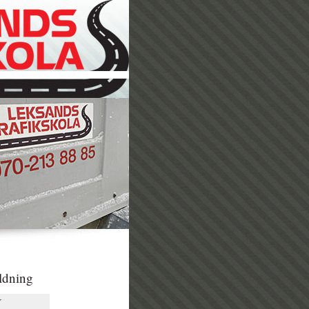
ildning
r